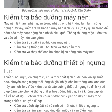
Bảo dưỡng, sửa máy chiller tại vsip 2-A, Tân Uyên
Kiểm tra bảo dưỡng máy nén:
Máy nén là thành phần quan trọng nhất trong hệ thống làm lạnh công
nghiệp. Vì vậy, kiểm tra và bảo trì máy nén định kỳ là cực kỳ quan trọng để
đảm bảo máy hoạt động ổn định và hiệu quả. Thông thường, việc kiểm tra
và bảo trì máy nén bao gồm:
Kiểm tra áp suất và áp lực của máy nén.
Kiểm tra hệ thống dầu bôi trơn và thay dầu mới.
Kiểm tra và thay thế các bộ phận bị hư hỏng của máy nén.
Kiểm tra bảo dưỡng thiết bị ngưng
tụ:
Thiết bị ngưng tụ có nhiệm vụ chứa môi chất lạnh được nén lên áp suất
cao, chuyển sang trạng thái lõng và giải nhiệt cho hệ thống làm lạnh của
máy lạnh chiller. Việc kiểm tra và bảo dưỡng thiết bị ngưng tụ định kỳ sẽ
giúp đảm bảo cho hệ thống chiller hoạt động hiệu quả và không gặp vấn
đề về nhiệt độ. Địch vụ
Sửa chữa chiller Tân Uyên
có đầy đủ máy móc
trang thiết bị chuyên dùng:
Kiểm tra cách lắp đặt và vệ sinh bề mặt của thiết bị ngưng tụ.
Kiểm tra và làm sạch các ống dẫn nước và van điều hòa.