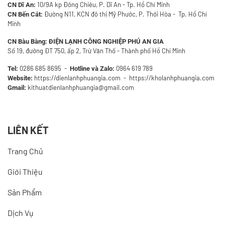
10/9A kp Đông Chiêu, P. Dĩ An - Tp. Hồ Chí Minh
CN Dĩ An:
Đường N11, KCN đô thị Mỹ Phước, P. Thới Hòa - Tp. Hồ Chí
CN Bến Cát:
Minh
CN Bàu Bàng:
ĐIỆN LẠNH CÔNG NGHIỆP PHÚ AN GIA
Số 19, đường ĐT 750, ấp 2, Trừ Văn Thố - Thành phố Hồ Chí Minh
0286 685 8695
-
0964 619 789
Tel:
Hotline và Zalo:
https://dienlanhphuangia.com - https://kholanhphuangia.com
Website:
kithuatdienlanhphuangia@gmail.com
Gmail:
LIÊN KẾT
Trang Chủ
Giới Thiệu
Sản Phẩm
Dịch Vụ