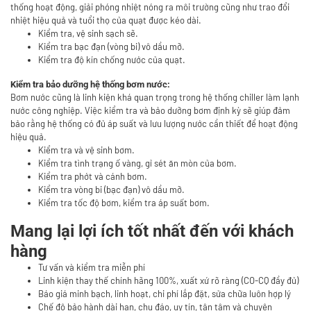
thống hoạt động, giải phóng nhiệt nóng ra môi trường cũng như trao đổi
nhiệt hiệu quả và tuổi thọ của quạt được kéo dài.
Kiểm tra, vệ sinh sạch sẽ.
Kiểm tra bạc đạn (vòng bi) vô dầu mỡ.
Kiểm tra độ kín chống nước của quạt.
Kiểm tra bảo dưỡng hệ thống bơm nước:
Bơm nước cũng là linh kiện khá quan trọng trong hệ thống chiller làm lạnh
nước công nghiệp. Việc kiểm tra và bảo dưỡng bơm định kỳ sẽ giúp đảm
bảo rằng hệ thống có đủ áp suất và lưu lượng nước cần thiết để hoạt động
hiệu quả.
Kiểm tra và vệ sinh bơm.
Kiểm tra tình trạng ố vàng, gỉ sét ăn mòn của bơm.
Kiểm tra phớt và cánh bơm.
Kiểm tra vòng bi (bạc đạn) vô dầu mỡ.
Kiểm tra tốc độ bơm, kiểm tra áp suất bơm.
Mang lại lợi ích tốt nhất đến với khách
hàng
Tư vấn và kiểm tra miễn phí
Linh kiện thay thế chính hãng 100%, xuất xứ rõ ràng (CO-CQ đầy đủ)
Báo giá minh bạch, linh hoạt, chi phí lắp đặt, sửa chữa luôn hợp lý
Chế độ bảo hành dài hạn, chu đáo, uy tín, tận tâm và chuyên