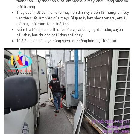
tháng/lần. Tùy theo tần suất làm việc của máy, chất lượng nước và
môi trường
Thay dầu nhớt bôi trơn cho máy nén định kỳ 6 đến 12 tháng/lần (tùy
vào tần suất làm việc của máy). Giúp máy làm việc trơn tru, êm ái,
giảm sự mài mòn, tăng tuổi thọ
Kiểm tra tủ điện, các thiết bị bảo vệ và đóng ngắt thường xuyên
nếu thấy bất thường phải thay thế ngay
Tủ điện phải luôn gọn gàng sạch sẽ, không bám bụi, khô ráo