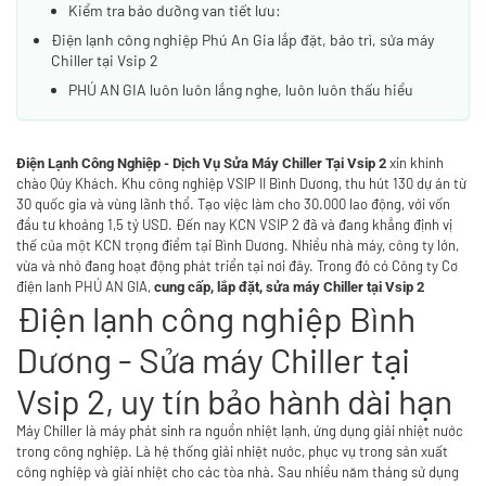
Kiểm tra bảo dưỡng van tiết lưu:
Điện lạnh công nghiệp Phú An Gia lắp đặt, bảo trì, sửa máy
Chiller tại Vsip 2
PHÚ AN GIA luôn luôn lắng nghe, luôn luôn thấu hiểu
xin khính
Điện Lạnh Công Nghiệp - Dịch Vụ Sửa Máy Chiller Tại Vsip 2
chào Qúy Khách. Khu công nghiệp VSIP II Bình Dương, thu hút 130 dự án từ
30 quốc gia và vùng lãnh thổ. Tạo việc làm cho 30.000 lao động, với vốn
đầu tư khoảng 1,5 tỷ USD. Đến nay KCN VSIP 2 đã và đang khẳng định vị
thế của một KCN trọng điểm tại Bình Dương. Nhiều nhà máy, công ty lớn,
vừa và nhỏ đang hoạt động phát triển tại nơi đây. Trong đó có Công ty Cơ
điện lanh PHÚ AN GIA,
cung cấp, lắp đặt, sửa máy Chiller tại Vsip 2
Điện lạnh công nghiệp Bình
Dương - Sửa máy Chiller tại
Vsip 2, uy tín bảo hành dài hạn
Máy Chiller là máy phát sinh ra nguồn nhiệt lạnh, ứng dụng giải nhiệt nước
trong công nghiệp. Là hệ thống giải nhiệt nước, phục vụ trong sản xuất
công nghiệp và giải nhiệt cho các tòa nhà. Sau nhiều năm tháng sử dụng