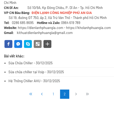
Chí Minh
Số 10/9A, Kp Đông Chiêu, P. Dĩ An - Tp. Hồ Chí Minh
CN Dĩ An:
VP CN Bàu Bàng:
ĐIỆN LẠNH CÔNG NGHIỆP PHÚ AN GIA
Số 19, đường ĐT 750, ấp 2, Xã Trừ Văn Thố - Thành phố Hồ Chí Minh
0286 685 8695
0964 619 789
Tel:
Hotline và Zalo:
https://dienlanhphuangia.com
-
https://kholanhphuangia.com
Website:
kithuatdienlanhphuangia@gmail.com
Gmail:
Bài viết khác:
Sửa Chữa Chiller - 30/12/2025
Sửa chữa chiller tại Vsip - 30/12/2025
Hệ Thống Chiller AHU - 30/12/2025
1
2