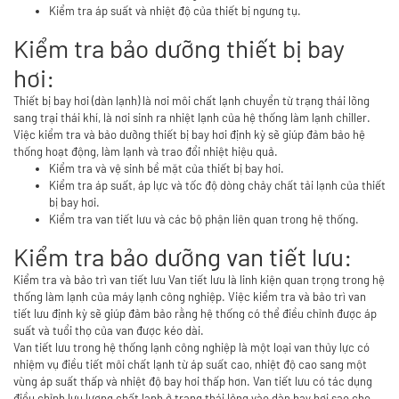
Kiểm tra áp suất và nhiệt độ của thiết bị ngưng tụ.
Kiểm tra bảo dưỡng thiết bị bay
hơi:
Thiết bị bay hơi (dàn lạnh) là nơi môi chất lạnh chuyển từ trạng thái lõng
sang trại thái khí, là nơi sinh ra nhiệt lạnh của hệ thống làm lạnh chiller.
Việc kiểm tra và bảo dưỡng thiết bị bay hơi định kỳ sẽ giúp đảm bảo hệ
thống hoạt động, làm lạnh và trao đổi nhiệt hiệu quả.
Kiểm tra và vệ sinh bề mặt của thiết bị bay hơi.
Kiểm tra áp suất, áp lực và tốc độ dòng chảy chất tải lạnh của thiết
bị bay hơi.
Kiểm tra van tiết lưu và các bộ phận liên quan trong hệ thống.
Kiểm tra bảo dưỡng van tiết lưu:
Kiểm tra và bảo trì van tiết lưu Van tiết lưu là linh kiện quan trọng trong hệ
thống làm lạnh của máy lạnh công nghiệp. Việc kiểm tra và bảo trì van
tiết lưu định kỳ sẽ giúp đảm bảo rằng hệ thống có thể điều chỉnh được áp
suất và tuổi thọ của van được kéo dài.
Van tiết lưu trong hệ thống lạnh công nghiệp là một loại van thủy lực có
nhiệm vụ điều tiết môi chất lạnh từ áp suất cao, nhiệt độ cao sang một
vùng áp suất thấp và nhiệt độ bay hơi thấp hơn. Van tiết lưu có tác dụng
điều chỉnh lưu lượng chất lạnh ở trạng thái lỏng vào dàn bay hơi sao cho