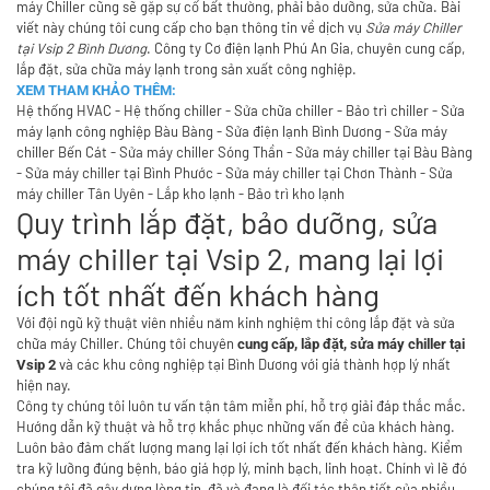
máy Chiller cũng sẽ gặp sự cố bất thường, phải bảo dưỡng, sửa chữa. Bài
viết này chúng tôi cung cấp cho bạn thông tin về dịch vụ
Sửa máy Chiller
tại Vsip 2 Bình Dương
. Công ty Cơ điện lạnh Phú An Gia, chuyên cung cấp,
lắp đặt, sửa chữa máy lạnh trong sản xuất công nghiệp.
XEM THAM KHẢO THÊM:
Hệ thống HVAC
-
Hệ thống chiller
-
Sửa chữa chiller
-
Bảo trì chiller
-
Sửa
máy lạnh công nghiệp Bàu Bàng
-
Sửa điện lạnh Bình Dương
-
Sửa máy
chiller Bến Cát
-
Sửa máy chiller Sóng Thần
-
Sửa máy chiller tại Bàu Bàng
-
Sửa máy chiller tại Bình Phước
-
Sửa máy chiller tại Chơn Thành
-
Sửa
máy chiller Tân Uyên
-
Lắp kho lạnh
-
Bảo trì kho lạnh
Quy trình lắp đặt, bảo dưỡng, sửa
máy chiller tại Vsip 2, mang lại lợi
ích tốt nhất đến khách hàng
Với đội ngũ kỹ thuật viên nhiều năm kinh nghiệm thi công lắp đặt và
sửa
chữa máy Chiller
. Chúng tôi chuyên
cung cấp, lắp đặt, sửa máy chiller tại
và các khu công nghiệp tại Bình Dương với giá thành hợp lý nhất
Vsip 2
hiện nay.
Công ty chúng tôi luôn tư vấn tận tâm miễn phí, hỗ trợ giải đáp thắc mắc.
Hướng dẫn kỹ thuật và hỗ trợ khắc phục những vấn đề của khách hàng.
Luôn bảo đảm chất lượng mang lại lợi ích tốt nhất đến khách hàng. Kiểm
tra kỹ lưỡng đúng bệnh, báo giá hợp lý, minh bạch, linh hoạt. Chính vì lẽ đó
chúng tôi đã gây dựng lòng tin, đã và đang là đối tác thân tiết của nhiều