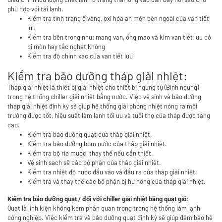
phù hợp với tải lạnh.
Kiểm tra tình trạng ố vàng, oxi hóa ăn mòn bên ngoài của van tiết
lưu
Kiểm tra bên trong như: mang van, ống mao và kim van tiết lưu có
bị mòn hay tắc nghẹt không
Kiểm tra độ chính xác của van tiết lưu
Kiểm tra bảo dưỡng tháp giải nhiệt:
Tháp giải nhiệt là thiết bị giải nhiệt cho thiết bị ngưng tụ (Bình ngưng)
trong hệ thống chiller giải nhiệt bằng nước. Việc vệ sinh và bảo dưỡng
tháp giải nhiệt định kỳ sẽ giúp hệ thống giải phóng nhiệt nóng ra môi
trường được tốt, hiệu suất làm lạnh tối ưu và tuổi thọ của tháp được tăng
cao.
Kiểm tra bảo dưỡng quạt của tháp giải nhiệt.
Kiểm tra bảo dưỡng bơm nước của tháp giải nhiệt.
Kiểm tra bộ ria mước, thay thế nếu cần thiết.
Vệ sinh sạch sẽ các bộ phận của tháp giải nhiệt.
Kiểm tra nhiệt độ nước đầu vào và đầu ra của tháp giải nhiệt.
Kiểm tra và thay thế các bộ phận bị hư hỏng của tháp giải nhiệt.
Kiểm tra bảo dưỡng quạt / đối với chiller giải nhiệt bằng quạt gió:
Quạt là linh kiện không kém phần quan trọng trong hệ thống làm lạnh
công nghiệp. Việc kiểm tra và bảo dưỡng quạt định kỳ sẽ giúp đảm bảo hệ