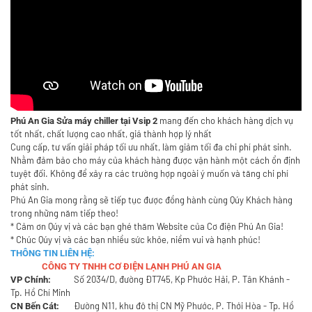
mang đến cho khách hàng dịch vụ
Phú An Gia Sửa máy chiller tại Vsip 2
tốt nhất, chất lượng cao nhất, giá thành hợp lý nhất
Cung cấp, tư vấn giải pháp tối ưu nhất, làm giảm tối đa chi phí phát sinh.
Nhằm đảm bảo cho máy của khách hàng được vận hành một cách ổn định
tuyệt đối. Không để xảy ra các trường hợp ngoài ý muốn và tăng chi phí
phát sinh.
Phú An Gia mong rằng sẽ tiếp tục được đồng hành cùng Qúy Khách hàng
trong những năm tiếp theo!
* Cảm ơn Qúy vị và các bạn ghé thăm Website của Cơ điện Phú An Gia!
* Chúc Qúy vị và các bạn nhiều sức khỏe, niềm vui và hạnh phúc!
THÔNG TIN LIÊN HỆ:
CÔNG TY TNHH CƠ ĐIỆN LẠNH PHÚ AN GIA
Số 2034/D, đường ĐT745, Kp Phước Hải, P. Tân Khánh -
VP Chính:
Tp. Hồ Chí Minh
Đường N11, khu đô thị CN Mỹ Phước, P. Thới Hòa - Tp. Hồ
CN Bến Cát: