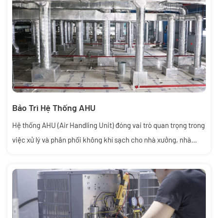
Bảo Trì Hệ Thống AHU
Hệ thống AHU (Air Handling Unit) đóng vai trò quan trọng trong
việc xử lý và phân phối không khí sạch cho nhà xưởng, nhà
máy, bệnh viện, trung tâm thương mại và tòa nhà lớn. Nếu
không được bảo trì định kỳ, AHU rất dễ phát sinh sự cố như
giảm lưu lượng gió, tiêu hao điện năng cao, chất lượng không
khí kém.