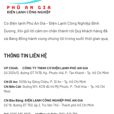
Cơ điện lạnh Phú An Gia – Điện Lạnh Công Nghiệp Bình
Dương. Xin gửi lời cảm ơn chân thành tới Quý khách hàng đã
và đang đồng hành cùng chúng tôi trong suốt thời gian qua.
THÔNG TIN LIÊN HỆ
VP Chính: CÔNG TY TNHH CƠ ĐIỆN LẠNH PHÚ AN GIA
Số 2034/D, đường ĐT 747B, Kp. Phước Hải, P. Tân Khánh - Tp. Hồ Chí Minh
10/9A kp Đông Chiêu, P. Dĩ An - Tp. Hồ Chí Minh
CN Dĩ An:
Đường N11, KCN đô thị Mỹ Phước, P. Thới Hòa - Tp. Hồ Chí
CN Bến Cát:
Minh
CN Bàu Bàng:
ĐIỆN LẠNH CÔNG NGHIỆP PHÚ AN GIA
Số 19, đường ĐT 750, ấp 2, Trừ Văn Thố - Thành phố Hồ Chí Minh