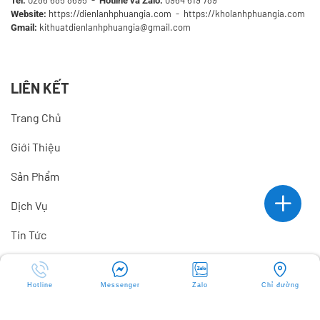
0286 685 8695
-
0964 619 789
Tel:
Hotline và Zalo:
https://dienlanhphuangia.com - https://kholanhphuangia.com
Website:
kithuatdienlanhphuangia@gmail.com
Gmail:
LIÊN KẾT
Trang Chủ
Giới Thiệu
Sản Phẩm
Dịch Vụ
Tin Tức
Tuyển Dụng
Hotline
Messenger
Zalo
Chỉ đường
Liên Hệ