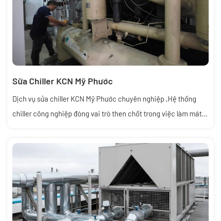
Sữa Chiller KCN Mỹ Phước
Dịch vụ sửa chiller KCN Mỹ Phước chuyên nghiệp ,Hệ thống
chiller công nghiệp đóng vai trò then chốt trong việc làm mát
nhà xưởng, khu sản xuất tại KCN Việt Mỹ Phước – Bình Dương.
Khi chiller gặp sự cố như không lạnh, báo lỗi, rò rỉ nước lạnh hay
tiêu thụ điện cao, doanh nghiệp cần dịch vụ sửa chiller KCN Mỹ
Phước nhanh chóng để tránh gián đoạn sản xuất.