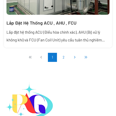
Lắp Đặt Hệ Thống ACU , AHU , FCU
Lắp đặt hệ thống ACU (Điều hòa chính xác), AHU (Bộ xử lý
không khí) và FCU (Fan Coil Unit) yêu cầu tuân thủ nghiêm
ngặt kỹ thuật về vị trí, kết nối đường ống (nước lạnh/đồng),
cách nhiệt và hệ thống điều khiển để đảm bảo hiệu suất và độ
1
2
sạch. Quy trình chung bao gồm định vị, cố định máy, kết nối
ống gió, đường nước ngưng/lạnh, đấu điện và chạy thử.