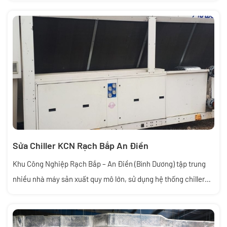
dây chuyền sản xuất tại KCN Rạch Bắp An Điền. Tuy nhiên, nếu
không được bảo trì định kỳ, chiller rất dễ gặp sự cố như giảm
công suất lạnh, tiêu hao điện năng lớn hoặc hư hỏng nghiêm
trọng.
Sửa Chiller KCN Rạch Bắp An Điền
Khu Công Nghiệp Rạch Bắp – An Điền (Bình Dương) tập trung
nhiều nhà máy sản xuất quy mô lớn, sử dụng hệ thống chiller
công nghiệp để làm mát dây chuyền, AHU, FCU. Khi chiller gặp
sự cố, việc ngưng trệ sản xuất gây thiệt hại lớn về chi phí và
tiến độ.