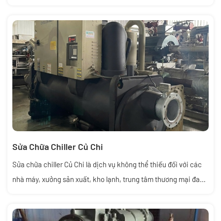
dụng hệ thống làm lạnh trung tâm. Việc bảo dưỡng định kỳ
không chỉ giúp chiller hoạt động ổn định mà còn kéo dài tuổi
thọ thiết bị, giảm chi phí điện năng và hạn chế sự cố nghiêm
trọng.
Sửa Chữa Chiller Củ Chi
Sửa chữa chiller Củ Chi là dịch vụ không thể thiếu đối với các
nhà máy, xưởng sản xuất, kho lạnh, trung tâm thương mại đang
sử dụng hệ thống điều hòa trung tâm. Khi chiller gặp sự cố sẽ
ảnh hưởng trực tiếp đến quá trình sản xuất, gây tốn điện, giảm