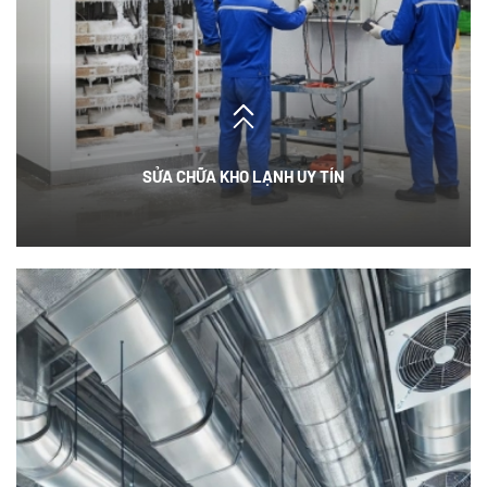
SỬA CHỮA KHO LẠNH UY TÍN