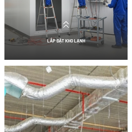
LẮP ĐẶT KHO LẠNH