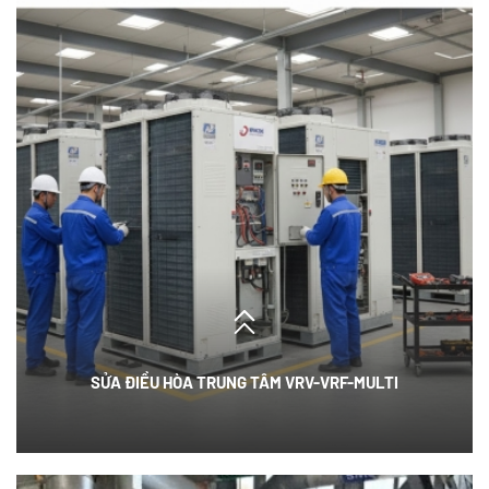
SỬA ĐIỀU HÒA TRUNG TÂM VRV-VRF-MULTI