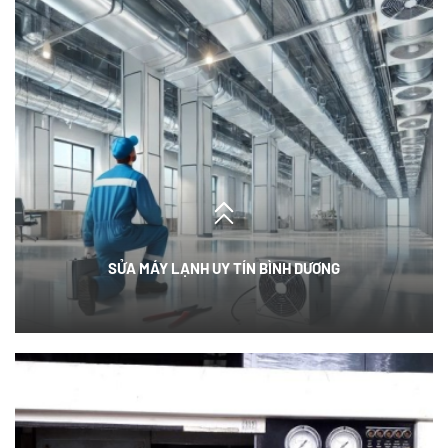
SỬA MÁY LẠNH UY TÍN BÌNH DƯƠNG