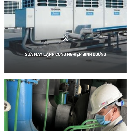
SỬA MÁY LẠNH CÔNG NGHIỆP BÌNH DƯƠNG