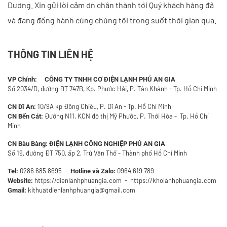
Dương. Xin gửi lời cảm ơn chân thành tới Quý khách hàng đã
và đang đồng hành cùng chúng tôi trong suốt thời gian qua.
THÔNG TIN LIÊN HỆ
VP Chính: CÔNG TY TNHH CƠ ĐIỆN LẠNH PHÚ AN GIA
Số 2034/D, đường ĐT 747B, Kp. Phước Hải, P. Tân Khánh - Tp. Hồ Chí Minh
10/9A kp Đông Chiêu, P. Dĩ An - Tp. Hồ Chí Minh
CN Dĩ An:
Đường N11, KCN đô thị Mỹ Phước, P. Thới Hòa - Tp. Hồ Chí
CN Bến Cát:
Minh
CN Bàu Bàng:
ĐIỆN LẠNH CÔNG NGHIỆP PHÚ AN GIA
Số 19, đường ĐT 750, ấp 2, Trừ Văn Thố - Thành phố Hồ Chí Minh
0286 685 8695
-
0964 619 789
Tel:
Hotline và Zalo:
https://dienlanhphuangia.com - https://kholanhphuangia.com
Website:
kithuatdienlanhphuangia@gmail.com
Gmail: