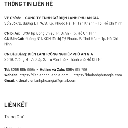
THÔNG TIN LIÊN HỆ
VP Chính: CÔNG TY TNHH CƠ ĐIỆN LẠNH PHÚ AN GIA
Số 2034/D, đường ĐT 747B, Kp. Phước Hải, P. Tân Khánh - Tp. Hồ Chí Minh
10/9A kp Đông Chiêu, P. Dĩ An - Tp. Hồ Chí Minh
CN Dĩ An:
Đường N11, KCN đô thị Mỹ Phước, P. Thới Hòa - Tp. Hồ Chí
CN Bến Cát:
Minh
CN Bàu Bàng:
ĐIỆN LẠNH CÔNG NGHIỆP PHÚ AN GIA
Số 19, đường ĐT 750, ấp 2, Trừ Văn Thố - Thành phố Hồ Chí Minh
0286 685 8695
-
0964 619 789
Tel:
Hotline và Zalo:
https://dienlanhphuangia.com - https://kholanhphuangia.com
Website:
kithuatdienlanhphuangia@gmail.com
Gmail:
LIÊN KẾT
Trang Chủ