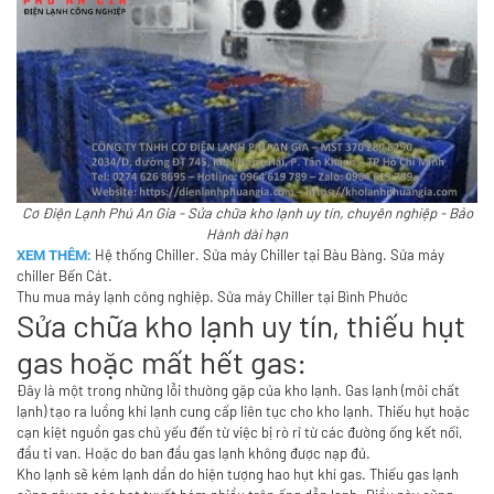
Cơ Điện Lạnh Phú An Gia - Sửa chữa kho lạnh uy tín, chuyên nghiệp - Bảo
Hành dài hạn
Hệ thống Chiller
.
Sửa máy Chiller tại Bàu Bàng
.
Sửa máy
XEM THÊM:
chiller Bến Cát
.
Thu mua máy lạnh công nghiệp
.
Sửa máy Chiller tại Bình Phước
Sửa chữa kho lạnh uy tín, thiếu hụt
gas hoặc mất hết gas:
Đây là một trong những lỗi thường gặp của kho lạnh. Gas lạnh (môi chất
lạnh) tạo ra luồng khí lạnh cung cấp liên tục cho kho lạnh. Thiếu hụt hoặc
cạn kiệt nguồn gas chủ yếu đến từ việc bị rò rỉ từ các đường ống kết nối,
đầu ti van. Hoặc do ban đầu gas lạnh không được nạp đủ.
Kho lạnh sẽ kém lạnh dần do hiện tượng hao hụt khí gas. Thiếu gas lạnh