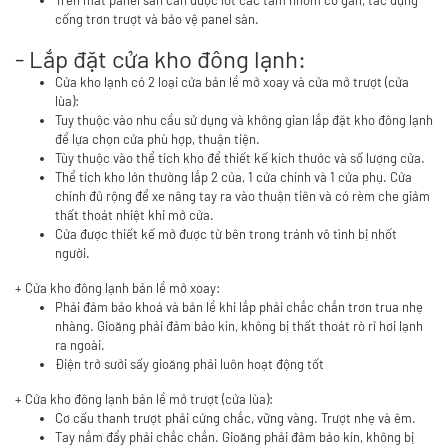
Trên măt panel sàn cần được lót các tấm nhôm có gân, tác dụng
cống trơn trượt và bảo vệ panel sàn.
- Lắp đặt cửa kho đông lạnh:
Cửa kho lạnh có 2 loại cửa bản lề mở xoay và cửa mở trượt (cửa
lùa):
Tuy thuộc vào nhu cầu sử dụng và không gian lắp đặt kho đông lạnh
để lựa chọn cửa phù hợp, thuận tiện.
Tùy thuộc vào thể tích kho để thiết kế kích thước và số lượng cửa.
Thể tích kho lớn thường lắp 2 của, 1 cửa chính và 1 cửa phụ. Cửa
chính đủ rộng để xe nâng tay ra vào thuận tiên và có rèm che giảm
thất thoát nhiệt khi mở cửa.
Cửa được thiết kế mở được từ bên trong tránh vô tình bị nhốt
người.
+ Cửa kho đông lạnh bản lề mở xoay:
Phải đảm bảo khoá và bản lề khi lắp phải chắc chắn trơn trua nhẹ
nhàng. Gioăng phải đảm bảo kín, không bị thất thoát rò rỉ hơi lạnh
ra ngoài.
Điện trở sưởi sấy gioăng phải luôn hoạt động tốt
+ Cửa kho đông lạnh bản lề mở trượt (cửa lùa):
Cơ cấu thanh trượt phải cứng chắc, vững vàng. Trượt nhẹ và êm.
Tay nắm đẩy phải chắc chắn. Gioăng phải đảm bảo kín, không bị