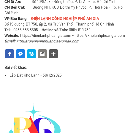
Số 10/9A, kp Đông Chiêu, P. Dĩ An - Tp. Hồ Chí Minh
CN Dĩ An:
Đường N11, KCD Đô thị Mỹ Phước, P. Thới Hòa - Tp. Hồ
CN Bến Cát:
Chí Minh
VP Bàu Bàng:
ĐIỆN LẠNH CÔNG NGHIỆP PHÚ AN GIA
Số 19 đường ĐT 750, ấp 2, Xã Trừ Văn Thố - Thành phố Hồ Chí Minh
0286 685 8695
0964 619 789
Tel:
Hotline và Zalo:
https://dienlanhphuangia.com -
https://kholanhphuangia.com
Website:
kithuatdienlanhphuangia@gmail.com
Gmail:
Bài viết khác:
Lắp Đặt Kho Lạnh - 30/12/2025