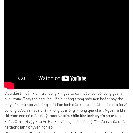
Việc đầu tin cần kiểm tra lượng khí gas và đảm bảo loại bỏ lượng gas lạnh
bị dư thừa. Thay thế các linh kiện hư hỏng trong máy nén hoặc thay thế
máy nén phù hợp với công suất làm lạnh của kho lạnh. Đảm bảo các ốc và
bu lông được vặn vừa phải, không quá lỏng, không quá chật. Ngoài ra khi
thi công cần có một số kỹ thuật về
phức tạp
sửa chữa kho lạnh uy tín
khác. Chính vì vậy Phú An Gia khuyên bạn nên liên hệ đến đơn vị sửa chữa
hệ thống lạnh chuyên nghiệp.