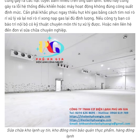
cũng gây ra các hạt tuyết bám nhiều trên ống dẫn lạnh. Điều này cũng
gây ra lỗi hệ thống điều khiển hoặc máy hoạt động không đúng công suất
định mức. Cần phải khắc phục ngay thiếu hụt khí gas bằng cách tìm nơi rò
rỉ xử lý vá lại nơi rò rỉ xong nạp gas lại đủ định lượng. Nếu công ty bạn có
bảo trì nội bộ có kỹ thuật chuyên môn thì tự xử lý được. Hoặc nên liên hệ
đến đơn vị sửa chữa chuyên nghiệp.
Sửa chữa kho lạnh uy tín, kho đông mini bảo quản thực phẩm, hàng đông
lạnh