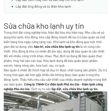
Lắp đặt ống đồng và tủ điện kho lạnh
Sửa chữa kho lạnh uy tín
Trong thời đại công nghiệp hóa, hiện đại hóa như hiện nay. Nhu cầu về sử
dụng kho lạnh, kho đông, kho cấp đông nhanh để lưu trử bảo quản và chế
biến hàng hóa ngày càng tăng cao. Kho lạnh và kho đông qua một thời
gian dài sử dụng, việc
là vô cùng cần
bảo trì, sửa chữa kho lạnh uy tín
thiết. Kho đông là kho có nhiệt độ âm sâu, dùng để bảo quản là cần thiết
đối với nhiều công trình khác nhau. Mục đích sử dụng để bảo quản thực
phẩm, thủy hải sản các loại. Kho lạnh dùng để bảo quản dược phẩm,
vacxin, hàng nông sản, hoa tươi, rau, củ quả.
Bảo quản ở nhiệt độ thích hợp sẽ duy trì được chất lượng sản phẩm. Dự trử
trong thời gian dài hơn gấp nhiều lần không được bảo quản trong kho
đông, lạnh. Thấu hiểu nhu cầu cần thiết của nhiều doanh nghiệp trong lĩnh
vực bảo quản.
Công ty TNHH Cơ điện lạnh Phú An Gia - Điện lạnh công
. Dịch vụ tư vấn
nghiệp Phú An Gia
lắp đặt, sửa chữa kho lạnh uy tín.