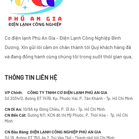
Cơ điện lạnh Phú An Gia – Điện Lạnh Công Nghiệp Bình
Dương. Xin gửi lời cảm ơn chân thành tới Quý khách hàng đã
và đang đồng hành cùng chúng tôi trong suốt thời gian qua.
THÔNG TIN LIÊN HỆ
VP Chính: CÔNG TY TNHH CƠ ĐIỆN LẠNH PHÚ AN GIA
Số 2034/D, đường ĐT 747B, Kp. Phước Hải, P. Tân Khánh - Tp. Hồ Chí Minh
10/9A kp Đông Chiêu, P. Dĩ An - Tp. Hồ Chí Minh
CN Dĩ An:
Đường N11, KCN đô thị Mỹ Phước, P. Thới Hòa - Tp. Hồ Chí
CN Bến Cát:
Minh
CN Bàu Bàng:
ĐIỆN LẠNH CÔNG NGHIỆP PHÚ AN GIA
Số 19, đường ĐT 750, ấp 2, Trừ Văn Thố - Thành phố Hồ Chí Minh