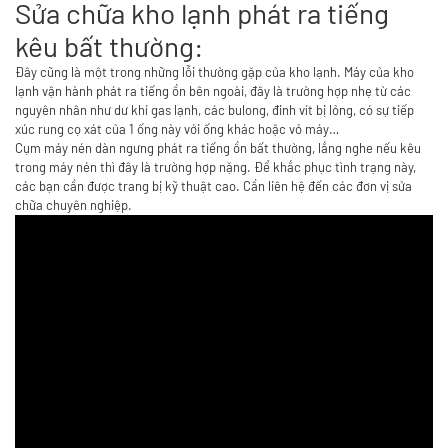
Sửa chữa kho lạnh phát ra tiếng
kêu bất thường:
Đây cũng là một trong những lỗi thường gặp của kho lạnh. Máy của kho
lạnh vận hành phát ra tiếng ồn bên ngoài, đây là trường hợp nhẹ từ các
nguyên nhân như dư khí gas lạnh, các bulong, đinh vít bị lỏng, có sự tiếp
xúc rung cọ xát của 1 ống này với ống khác hoặc vỏ máy…
Cụm máy nén dàn ngưng phát ra tiếng ồn bất thường, lắng nghe nếu kêu
trong máy nén thì đây là trường hợp nặng. Để khắc phục tình trạng này,
các bạn cần được trang bị kỹ thuật cao. Cần liên hệ đến các đơn vị sửa
chữa chuyên nghiệp.