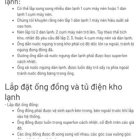
lạnh:
Có thể lắp song song nhiều dàn lạnh 1 cụm máy nén hoặc 1 dàn
lạnh 1 cụm máy nén.
Chúng tôi khuyên rằng nên lắp 1 dàn lạnh 1 máy nén hiệu suất sẽ
cao hơn.
Nên lắp từ 2 dàn lạnh, 2 cụm máy nén trở lên. Tùy theo thể tích
kho, nhiệt độ yêu cầu để lắp 2, 3, hoặc 4 cụm máy nén và dàn lạnh.
Ống dẫn nước ngưng trong kho phải có độ dốc lớn ra ngoài, tránh bị
ngưng đọng đông đá.
Đường ống dẫn xã nước ngưng dàn lạnh phải được bọc superlon
cách nhiệt.
Ống xã nước ngưng dàn lạnh, được luồn dây trở sấy ra phía ngoài
tránh nước đóng băng trong ống.
Lắp đặt ống đồng và tủ điện kho
lạnh
- Lắp đặt ống đồng:
Ống đồng phải được vệ sinh sạch bên trong, bên ngoài trước khi lắp
vào hệ thống.
Ống đồng được luồn trong superlon cách nhiệt, cố định trên các giá
đỡ.
Các ống đồng được đi song song với nhau, các góc cua vuông góc