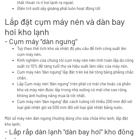
thất thoát rò rỉ hơi lạnh ra ngoài.
Điện trở sưởi sấy gioăng phải luôn hoạt động tốt
Lắp đặt cụm máy nén và dàn bay
hơi kho lạnh
- Cụm máy "dàn ngưng"
Tuỳ theo thể tich kho và nhiệt độ yêu cầu để tính công suất lên
cụm máy nén.
Kinh nghiệm của chúng tôi cụm máy nén nên tính toán lắp dư công
suất từ 10% để tăng tuổi thọ và hiệu suất làm việc của máy nén.
Cụm máy nén "dàn ngưng" lắp đặt trên kệ bê tông bằng phẳng chắc
chắn.
Lắp Cụm máy nén "dàn ngưng" trên phải có mái che hoặc cả phần
kho và máy nén được lắp trong nhà xưởng có mái che cao rộng,
không ảnh hưởng nắng mưa là tốt nhất.
Cụm máy nén "dàn ngưng" đặt cách tường tối thiểu 200 mm đối với
loại giải nhiệt gió và 500 mm đối với loại giải nhiệt bằng nước.
Một số máy nén dàn ngưng thường dùng cho sửa chữa kho lạnh, lắp đặt
kho lạnh:
- Lắp rắp dàn lạnh "dàn bay hơi" kho đông