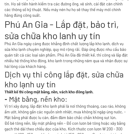
tín. Họ sẽ tiến hành kiểm tra các đường ống, vệ sinh, cài đặt căn chỉnh
các thông số kỹ thuật. Nếu máy nén hư họ sẽ thay thế máy mới chính
hãng đúng công suất.
Phú An Gia - Lắp đặt, bảo trì,
sửa chữa kho lanh uy tín
Phú An Gia ngày càng được khẳng định chất lượng
lắp kho lạnh
, dịch vụ
sửa kho lạnh
chuyên nghiệp, quy mô rộng rãi. Đáp ứng được nhu cầu bảo
quản tất cả các loại sản phẩm. Phú An Gia đã thiết kế, thi công và lắp đặt
nhiều hệ thống kho đông, kho lạnh trong những năm qua và nhận được sự
hài lòng của khách hàng.
Dịch vụ thi công lắp đặt, sửa chữa
kho lạnh uy tín
Thiết kế thi công mặt bằng, nền, vách kho đông lạnh.
Mặt bằng, nền kho:
-
Vị trí xây dựng, lắp đặt kho lạnh phải là nơi thông thoáng, cao ráo, không
ẩm ướt, không gần các nguồn sinh nhiệt, mưa không bị ngập úng nước. -
Mặt bằng phải được lu cán, đầm đảm bảo chắc chắn không sụt lún.
Đổ bê tông nền, lấy mặt phẳng nền - Đổ con lươn bê tông hoặc xây bằng
gạch thẻ dài theo chiều dọc của kho. Kích thước con lươn W 200 - 300