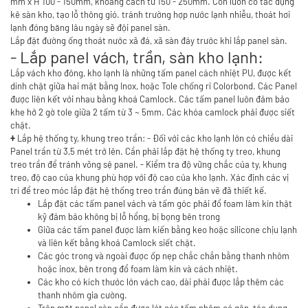
mm x H 100 - 150mm, khoảng cách từ 150 - 250mm. Con lươn có tác dụng
kê sàn kho, tạo lỗ thông gió. tránh trường hợp nước lạnh nhiễu, thoát hơi
lạnh đóng băng lâu ngày sẽ đội panel sàn.
Lắp đặt đường ống thoát nước xã đá, xã sàn đáy trước khi lắp panel sàn.
- Lắp panel vách, trần, sàn kho lạnh:
Lắp vách kho đông, kho lạnh là những tấm panel cách nhiệt PU, được kết
dính chặt giữa hai mặt bằng Inox, hoặc Tole chống rỉ Colorbond. Các Panel
được liên kết với nhau bằng khoá Camlock. Các tấm panel luôn đảm bảo
khe hở 2 gờ tole giữa 2 tấm từ 3 ~ 5mm. Các khóa camlock phải được siết
chặt.
Lắp hệ thống ty, khung treo trần: - Đối với các kho lạnh lớn có chiều dài
+
Panel trần từ 3,5 mét trở lên. Cần phải lắp đặt hệ thống ty treo, khung
treo trần để tránh võng sệ panel. - Kiểm tra độ vững chắc của ty, khung
treo, độ cao của khung phù hợp với độ cao của kho lạnh. Xác định các vị
trí để treo móc lắp đặt hệ thống treo trần đúng bản vẽ đã thiết kế.
Lắp đặt các tấm panel vách và tấm góc phải đổ foam làm kín thật
kỹ đảm bảo không bị lỗ hổng, bị bọng bên trong
Giữa các tấm panel được làm kiến bằng keo hoặc silicone chịu lạnh
và liên kết bằng khoá Camlock siết chặt.
Các góc trong và ngoài được ốp nẹp chắc chắn bằng thanh nhôm
hoặc inox, bên trong đổ foam làm kín và cách nhiệt.
Các kho có kích thước lớn vách cao, dài phải được lắp thêm các
thanh nhôm gia cường.