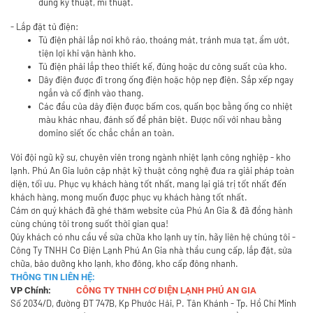
đúng kỹ thuật, mĩ thuật.
- Lắp đặt tủ điện:
Tủ điện phải lắp nơi khô ráo, thoáng mát, tránh mưa tạt, ẩm ướt,
tiện lợi khi vận hành kho.
Tủ điện phải lắp theo thiết kế, đúng hoặc dư công suất của kho.
Dây điện được đi trong ống điện hoặc hộp nẹp điện. Sắp xếp ngay
ngắn và cố định vào thang.
Các đầu của dây điện được bấm cos, quấn bọc bằng ống co nhiệt
màu khác nhau, đánh số để phân biệt. Được nối với nhau bằng
domino siết ốc chắc chắn an toàn.
Với đội ngũ kỹ sư, chuyên viên trong ngành nhiệt lạnh công nghiệp - kho
lạnh. Phú An Gia luôn cập nhật kỹ thuật công nghệ đưa ra giải pháp toàn
diện, tối ưu. Phục vụ khách hàng tốt nhất, mang lại giá trị tốt nhất đến
khách hàng, mong muốn được phục vụ khách hàng tốt nhất.
Cám ơn quý khách đã ghé thăm website của Phú An Gia & đã đồng hành
cùng chúng tôi trong suốt thời gian qua!
Qúy khách có nhu cầu về sửa chữa kho lạnh uy tín, hãy liên hệ chúng tôi -
Công Ty TNHH Cơ Điện Lạnh Phú An Gia nhà thầu cung cấp, lắp đặt, sửa
chữa, bảo dưỡng kho lạnh, kho đông, kho cấp đông nhanh.
THÔNG TIN LIÊN HỆ:
VP Chính:
CÔNG TY TNHH CƠ ĐIỆN LẠNH PHÚ AN GIA
Số 2034/D, đường ĐT 747B, Kp Phước Hải, P. Tân Khánh - Tp. Hồ Chí Minh