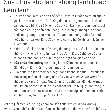
Sửa chữa kho lạnh không lạnh hoặc
kém lạnh:
Nguyên nhân kém lạnh có thể đến từ việc rò rỉ rất nhỏ thiếu hụt khí
gas lạnh một cách rất từ từ. Ống dẫn gas bị nghẹt, cản trở bởi cặn
bẩn của dầu bôi trơn đẩy lên hoặc dị vật. Dàn nóng (dàn ngưng) bụi
bẩn hoặc cáu cặn dẫn đến không khí giải nhiệt không tuần hoàn.
Khối lượng hàng trong kho quá tải (vượt quá công suất của kho)
hoặc hàng hóa xếp đông đặc không có khe hở để khí lạnh luồn lách
xuyên qua…
Kiểm tra dàn lạnh nếu thấy băng đá đóng kín bít dàn lạnh làm cho
không khí không thể tuần hoàn trao đổi nhiệt. Có thể do bộ phận
xả băng trong dàn lạnh bị hư hoặc cài đặt thời gian xã đá sai.
không lạnh: Kiểm tra sensor, bộ phận
Sửa chữa kho lạnh uy tín
điện điều khiển, kiểm tra cụm máy nén dàn ngưng.
Sửa chữa kho lạnh máy nén hoạt động không liên tục. Đây cũng là
một trong những lỗi thường gặp của việc
sửa chữa kho lạnh
cần
khắc phục kịp thời ngay. Nguyên nhân có thể dẫn đến do lỗi mạch
điều khiển, sensor sai trị số, do cài đặt sai. Do hư quạt dàn nóng, hư
quạt dàn lạnh, do áp suất nén quá cao hoặc áp suất nén quá thấp
và nhiều nguyên nhân phức tạp khác....
Với từng lỗi trên, đòi hỏi bạn phải có kiến thức
sửa chữa kho lạnh uy
tín,
chuyên nghiệp, chính xác. Cần liên hệ đến các đơn vị chuyên nghiệp uy