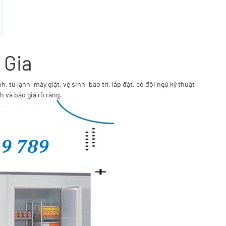
 Gia
tủ lạnh, máy giặt, vệ sinh, bảo trì, lắp đặt, có đội ngũ kỹ thuật
h và báo giá rõ ràng.