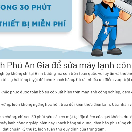
nh Phú An Gia để sửa máy lạnh cô
 nghiệp không chỉ tại Bình Dương mà còn trên toàn quốc với uy tín và thư
tới sự hài lòng tuyệt đối cho khách hàng. Có rất nhiều ưu điểm vượt trội
 khắc phục được toàn bộ sự cố xuất hiện trên máy lạnh công nghiệp, đem đ
 vững, luôn không ngừng học hỏi, trau dồi kiến thức điện lạnh. Các nhân 
h chóng, chỉ sau 30 phút yêu cầu có mặt tại địa điểm của quý khách, dù là 
 máy lạnh công nghiệp hiện nay khách hàng sử dụng, đảm bảo phụ tùng chí
n, đạt chuẩn kỹ thuật, luôn tuân thủ quy định của trung tâm.