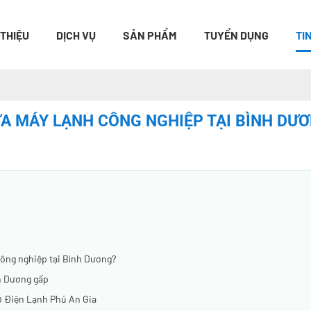
 THIỆU
DỊCH VỤ
SẢN PHẨM
TUYỂN DỤNG
TI
A MÁY LẠNH CÔNG NGHIỆP TẠI BÌNH DƯ
công nghiệp tại Bình Dương?
nh Dương gấp
ơ Điện Lạnh Phú An Gia