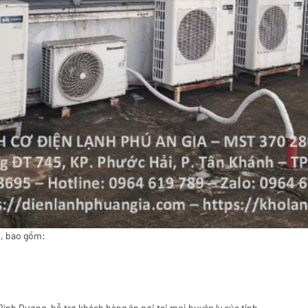
h, bao gồm:
ình Dương, hỗ trợ khách hàng ận nơi tại mọi huyện lỵ của tỉnh.