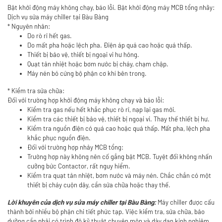
Bật khởi động máy không chạy, báo lỗi. Bật khởi động máy MCB tổng nhãy:
Dịch vụ sửa máy chiller tại Bàu Bàng
* Nguyên nhân:
Do rò rỉ hết gas.
Do mất pha hoặc lệch pha. Điện áp quá cao hoặc quá thấp.
Thiết bị bảo vệ, thiết bị ngoại vi hư hỏng.
Quạt tản nhiệt hoặc bơm nước bị cháy, chạm chập.
Máy nén bó cứng bộ phận cơ khí bên trong.
* Kiểm tra sửa chữa:
Đối với trường hợp khởi động máy không chạy và báo lỗi:
Kiểm tra gas nếu hết khắc phục rò rỉ, nạp lại gas mới.
Kiểm tra các thiết bị bảo vệ, thiết bị ngoại vi. Thay thế thiết bị hư.
Kiểm tra nguồn điện có quá cao hoặc quá thấp. Mất pha, lệch pha
khắc phục nguồn điện.
Đối với trường hợp nhảy MCB tổng:
Trường hợp này không nên cố gắng bật MCB. Tuyệt đối không nhấn
cưỡng bức Contactor, rất nguy hiểm.
Kiểm tra quạt tản nhiệt, bơm nước và máy nén. Chắc chắn có một
thiết bị cháy cuộn dây, cần sửa chữa hoặc thay thế.
Máy chiller được cấu
Lời khuyên của dịch vụ sửa máy chiller tại Bàu Bàng:
thành bởi nhiều bộ phận chi tiết phức tạp. Việc kiểm tra, sửa chữa, bảo
dưỡng cần phải có trình độ kỹ thuật chuyên môn và dày dạn kinh nghiệm.