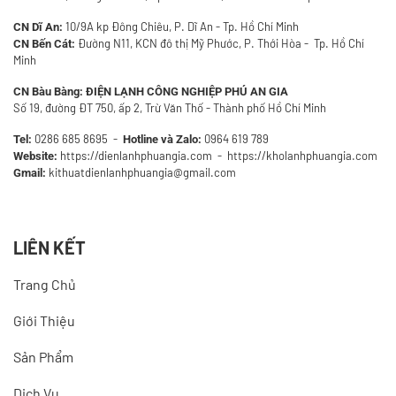
10/9A kp Đông Chiêu, P. Dĩ An - Tp. Hồ Chí Minh
CN Dĩ An:
Đường N11, KCN đô thị Mỹ Phước, P. Thới Hòa - Tp. Hồ Chí
CN Bến Cát:
Minh
CN Bàu Bàng:
ĐIỆN LẠNH CÔNG NGHIỆP PHÚ AN GIA
Số 19, đường ĐT 750, ấp 2, Trừ Văn Thố - Thành phố Hồ Chí Minh
0286 685 8695
-
0964 619 789
Tel:
Hotline và Zalo:
https://dienlanhphuangia.com - https://kholanhphuangia.com
Website:
kithuatdienlanhphuangia@gmail.com
Gmail:
LIÊN KẾT
Trang Chủ
Giới Thiệu
Sản Phẩm
Dịch Vụ