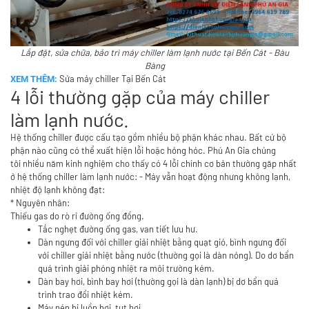
Lắp đặt, sửa chữa, bảo trì máy chiller làm lạnh nước tại Bến Cát - Bàu
Bàng
Sửa máy chiller Tại Bến Cát
XEM THÊM:
4 lỗi thường gặp của máy chiller
làm lạnh nước.
Hệ thống chiller được cấu tạo gồm nhiều bộ phận khác nhau. Bất cứ bộ
phận nào cũng có thể xuất hiện lỗi hoặc hỏng hóc. Phú An Gia chúng
tôi
nhiều năm kinh nghiệm cho thấy có 4 lỗi chính cơ bản thường găp nhất
ở hệ thống chiller làm lạnh nước: - Máy vẫn hoạt động nhưng không lạnh,
nhiệt độ lạnh không đạt:
* Nguyên nhân:
Thiếu gas do rò rỉ đường ống đồng.
Tắc nghẹt đường ống gas, van tiết lưu hư.
Dàn ngưng đối với chiller giải nhiệt bằng quạt gió, bình ngưng đối
với chiller giải nhiệt bằng nước (thường gọi là dàn nóng). Do dơ bẩn
quá trình giải phóng nhiệt ra môi trường kém.
Dàn bay hơi, bình bay hơi (thường gọi là dàn lạnh) bị dơ bẩn quá
trình trao đổi nhiệt kém.
Máy nén bị luồn hơi, tụt hơi.