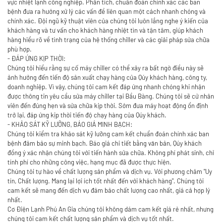
vực nhiệt lạnh công nghiệp. Phân tích, chuẩn đoán chính xác các ban
bệnh đưa ra hướng xử lý các vấn đề liên quan một cách nhanh chóng và
chính xác. Đội ngũ kỹ thuật viên của chúng tôi luôn lắng nghe ý kiến của
khách hàng và tư vấn cho khách hàng nhiệt tìn và tận tâm, giúp khách
hàng hiểu rõ về tình trạng của hệ thống chiller và các giải pháp sửa chữa
phù hợp.
- ĐÁP ỨNG KỊP THỜI:
Chúng tôi hiểu rằng sự cố máy chiller có thể xảy ra bất ngờ điều này sẽ
ảnh hưởng đến tiến độ sản xuất chạy hàng của Qúy khách hàng, công ty,
doanh nghiệp. Vì vậy, chúng tôi cam kết đáp ứng nhanh chóng khi nhận
được thông tin yêu cầu sửa máy chiller tại Bầu Bàng. Chúng tôi sẽ cử nhân
viên đến đúng hẹn và sửa chữa kịp thời. Sớm đưa máy hoạt động ổn định
trở lại, đáp ứng kịp thời tiến độ chạy hàng của Qúy khách.
- KHẢO SÁT KỸ LƯỠNG, BÁO GIÁ MINH BẠCH:
Chúng tôi kiểm tra khảo sát kỹ lưỡng cam kết chuẩn đoán chính xác ban
bệnh đảm bảo sự minh bạch. Báo giá chi tiết bằng văn bản, Qúy khách
đồng ý xác nhận chúng tôi với tiến hành sửa chữa. Không phí phát sinh, chỉ
tính phí cho những công việc, hạng mục đã được thực hiện.
Chúng tôi tự hào về chất lượng sản phẩm và dịch vụ. Với phương châm "Uy
tín, Chất lượng. Mang lại lợi ích tốt nhất đến với khách hàng". Chúng tôi
cam kết sẽ mang đến dịch vụ đảm bảo chất lượng cao nhất, giá cả hợp lý
nhất.
Cơ Điện Lạnh Phú An Gia
chúng tôi không dám cam kết giá rẻ nhất, nhưng
chúng tôi cam kết chất lượng sản phẩm và dịch vụ tốt nhất.