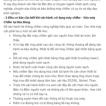
Vì vậy Qúy khách nên liên hệ đến đơn vị chuyên ngành nhiệt lạnh công
nghiệp, chuyên
sửa chữa và bảo dưỡng máy chiller có uy tín
và dày dạn
kinh nghiệm.
- 2 điều cơ bản cần biết khi vận hành, sử dụng máy chiller - Sửa máy
Chiller tại Bàu Bàng:
Để vận hành hệ thống chiller công nghiệp hiệu quả, an toàn. Các nhà máy
cần phải lưu ý một số vấn đề như:
Không lắp đặt máy chiller gần các nguồn hóa chất ăn mòn, ẩm
thấp.
Vị trí lắp đặt máy phải cao ráo, rộng rãi, thông thoáng dễ dàng vận
hành và bảo dưỡng. Nhất là đối với máy Chiller giải nhiệt bằng quạt
gió.
Đối với máy chiller giải nhiệt bằng tháp giải nhiệt (cooling tower),
phải dùng nguồn nước sạch.
Nước tải lạnh tuần hoàn cũng cần dùng nguồn nước sạch.
Nếu chiller đặc thù dùng hóa chất tải lạnh thì cần chọn thiết bị
trao đổi nhiệt chống ăn mòn như: Bình titan dạng ống chùm hoặc
hộp trao đổi nhiệt dạng tấm hàn, vật liệu SS316L, Nickel, Titan.
Trước khi vận hành kiểm tra xem xét đầy đủ cẩn thận như nguồn
điện, tủ điện, nguồn nước và những yếu tố liên quan khác. Hạn chế
những rủi ro có thể sảy ra.
Thường xuyên theo dõi các thông số kỹ thuật của máy.
Kiểm tra đường hút có bị đóng băng đá hay không.