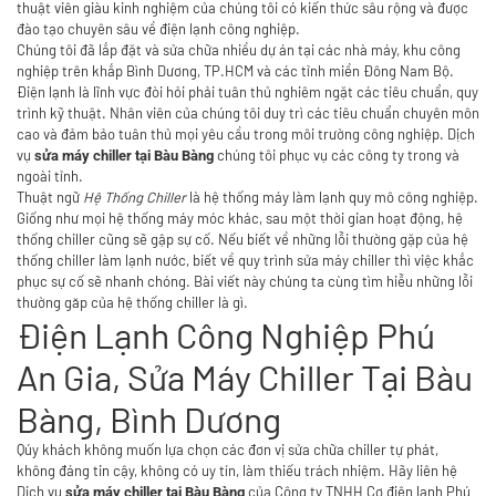
thuật viên giàu kinh nghiệm của chúng tôi có kiến ​​thức sâu rộng và được
đào tạo chuyên sâu về điện lạnh công nghiệp.
Chúng tôi đã lắp đặt và sửa chữa nhiều dự án tại các nhà máy, khu công
nghiệp trên khắp Bình Dương, TP.HCM và các tỉnh miền Đông Nam Bộ.
Điện lạnh là lĩnh vực đòi hỏi phải tuân thủ nghiêm ngặt các tiêu chuẩn, quy
trình kỹ thuật. Nhân viên của chúng tôi duy trì các tiêu chuẩn chuyên môn
cao và đảm bảo tuân thủ mọi yêu cầu trong môi trường công nghiệp. Dịch
vụ
chúng tôi phục vụ các công ty trong và
sửa máy chiller tại Bàu Bàng
ngoài tỉnh.
Thuật ngữ
Hệ Thống Chiller
là hệ thống máy làm lạnh quy mô công nghiệp.
Giống như mọi hệ thống máy móc khác, sau một thời gian hoạt động, hệ
thống chiller cũng sẽ gập sự cố. Nếu biết về những lỗi thường gặp của hệ
thống chiller làm lạnh nước, biết về quy trình sửa máy chiller thì việc khắc
phục sự cố sẽ nhanh chóng. Bài viết này chúng ta cùng tìm hiễu những lỗi
thường găp của hệ thống chiller là gì.
Điện Lạnh Công Nghiệp Phú
An Gia, Sửa Máy Chiller Tại Bàu
Bàng, Bình Dương
Qúy khách không muốn lựa chọn các đơn vị sửa chữa chiller tự phát,
không đáng tin cậy, không có uy tín, làm thiếu trách nhiệm. Hãy liên hệ
Dịch vụ
của Công ty TNHH Cơ điện lạnh Phú
sửa máy chiller tại Bàu Bàng