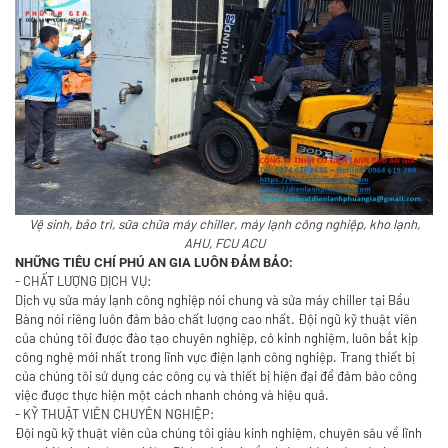
Vệ sinh, bảo trì, sữa chữa máy chiller, máy lạnh công nghiệp, kho lạnh,
AHU, FCU ACU
NHỮNG TIÊU CHÍ PHÚ AN GIA LUÔN ĐẢM BẢO:
- CHẤT LƯỢNG DỊCH VỤ:
Dịch vụ sửa máy lạnh công nghiệp nói chung và sửa máy chiller tại Bầu
Bàng nói riêng luôn đảm bảo chất lượng cao nhất. Đội ngũ kỹ thuật viên
của chúng tôi được đào tạo chuyên nghiệp, có kinh nghiệm, luôn bắt kịp
công nghệ mới nhất trong lĩnh vực điện lạnh công nghiệp. Trang thiết bị
của chúng tôi sử dụng các công cụ và thiết bị hiện đại để đảm bảo công
việc được thực hiện một cách nhanh chóng và hiệu quả.
- KỸ THUẬT VIÊN CHUYÊN NGHIỆP:
Đội ngũ kỹ thuật viên của chúng tôi giàu kinh nghiệm, chuyên sâu về lĩnh