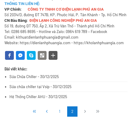
THÔNG TIN LIÊN HỆ:
VP Chính:
CÔNG TY TNHH CƠ ĐIỆN LẠNH PHÚ AN GIA
Số 2034/D, đường ĐT 747B, KP. Phước Hải, P. Tân Khánh - Tp. Hồ Chí Minh
CN Bàu Bàng:
ĐIỆN LẠNH CÔNG NGHIỆP PHÚ AN GIA
Số 19, đường ĐT 750, Ấp 2, Xã Trừ Văn Thố - Thành phố Hồ Chí Minh
Tel:
0286 685 8695
- Hotline và Zalo:
0964 619 789
–
Facebook
Email:
kithuatdienlanhphuangia@gmail.com
Website: https://dienlanhphuangia.com -
https://kholanhphuangia.com
Bài viết khác:
Sửa Chữa Chiller - 30/12/2025
Sửa chữa chiller tại Vsip - 30/12/2025
Hệ Thống Chiller AHU - 30/12/2025
1
2