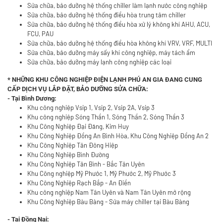
Sửa chữa, bảo dưỡng hệ thống chiller làm lạnh nước công nghiệp
Sửa chữa, bảo dưỡng hệ thống điều hòa trung tâm chiller
Sửa chữa, bảo dưỡng hệ thống điều hòa xử lý không khí AHU, ACU,
FCU, PAU
Sửa chữa, bảo dưỡng hệ thống điều hòa không khí VRV, VRF, MULTI
Sửa chữa, bảo dưỡng máy sấy khí công nghiệp, máy tách ẩm
Sửa chữa, bảo dưỡng máy lạnh công nghiệp các loại
* NHỮNG KHU CÔNG NGHIỆP ĐIỆN LẠNH PHÚ AN GIA ĐANG CUNG
CẤP DỊCH VỤ LẮP ĐẶT, BẢO DƯỠNG SỬA CHỮA:
- Tại Bình Dương:
Khu công nghiệp Vsip 1, Vsip 2, Vsip 2A, Vsip 3
Khu công nghiệp Sóng Thần 1, Sóng Thần 2, Sóng Thần 3
Khu Công Nghiệp Đại Đăng, Kim Huy
Khu Công Nghiệp Đồng An Bình Hòa, Khu Công Nghiệp Đồng An 2
Khu Công Nghiệp Tân Đông Hiệp
Khu Công Nghiệp Bình Đường
Khu Công Nghiệp Tân Bình - Bắc Tân Uyên
Khu Công nghiệp Mỹ Phước 1, Mỹ Phước 2, Mỹ Phước 3
Khu Công Nghiệp Rạch Bắp - An Điền
Khu công nghiệp Nam Tân Uyên và Nam Tân Uyên mở rộng
Khu Công Nghiệp Bàu Bàng - Sửa máy chiller tại Bàu Bàng
- Tại Đồng Nai: