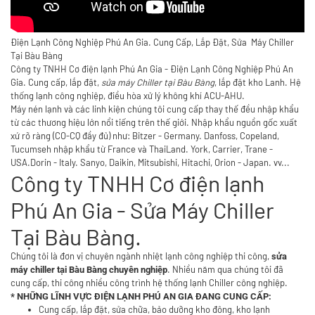
Điện Lạnh Công Nghiệp Phú An Gia. Cung Cấp, Lắp Đặt, Sửa Máy Chiller
Tại Bàu Bàng
Công ty TNHH Cơ điện lạnh Phú An Gia - Điện Lạnh Công Nghiệp Phú An
Gia. Cung cấp, lắp đặt,
sửa máy Chiller tại Bàu Bàng
,
lắp đặt kho Lanh
. Hệ
thống lạnh công nghiệp, điều hòa xử lý không khí ACU-AHU.
Máy nén lạnh và các linh kiện chúng tôi cung cấp thay thế đều nhập khẩu
từ các thương hiệu lớn nổi tiếng trên thế giới. Nhập khẩu nguồn gốc xuất
xứ rõ ràng (CO-CQ đầy đủ) như: Bitzer - Germany. Danfoss, Copeland,
Tucumseh nhập khẩu từ France và ThaiLand. York, Carrier, Trane -
USA.Dorin - Italy. Sanyo, Daikin, Mitsubishi, Hitachi, Orion - Japan. vv...
Công ty TNHH Cơ điện lạnh
Phú An Gia - Sửa Máy Chiller
Tại Bàu Bàng.
Chúng tôi là đơn vị chuyên ngành nhiệt lạnh công nghiệp thi công,
sửa
. Nhiều năm qua chúng tôi đã
máy chiller tại Bàu Bàng chuyên nghiệp
cung cấp, thi công nhiều công trình hệ thống lạnh Chiller công nghiệp.
* NHỮNG LĨNH VỰC ĐIỆN LẠNH PHÚ AN GIA ĐANG CUNG CẤP:
Cung cấp, lắp đặt, sửa chữa, bảo dưỡng kho đông, kho lạnh