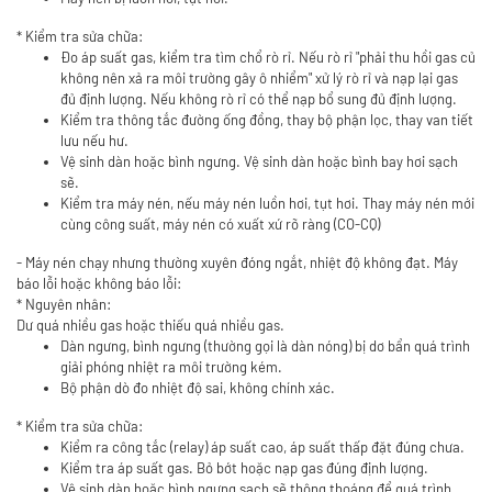
* Kiểm tra sửa chữa:
Đo áp suất gas, kiểm tra tìm chổ rò rỉ. Nếu rò rỉ "phải thu hồi gas củ
không nên xả ra môi trường gây ô nhiểm" xử lý rò rỉ và nạp lại gas
đủ định lượng. Nếu không rò rỉ có thể nạp bổ sung đủ định lượng.
Kiểm tra thông tắc đường ống đồng, thay bộ phận lọc, thay van tiết
lưu nếu hư.
Vệ sinh dàn hoặc bình ngưng. Vệ sinh dàn hoặc bình bay hơi sạch
sẽ.
Kiểm tra máy nén, nếu máy nén luồn hơi, tụt hơi. Thay máy nén mới
cùng công suất, máy nén có xuất xứ rõ ràng (CO-CQ)
- Máy nén chạy nhưng thường xuyên đóng ngắt, nhiệt độ không đạt. Máy
báo lỗi hoặc không báo lỗi:
* Nguyên nhân:
Dư quá nhiều gas hoặc thiếu quá nhiều gas.
Dàn ngưng, bình ngưng (thường gọi là dàn nóng) bị dơ bẩn quá trình
giải phóng nhiệt ra môi trường kém.
Bộ phận dò đo nhiệt độ sai, không chính xác.
* Kiểm tra sửa chữa:
Kiểm ra công tắc (relay) áp suất cao, áp suất thấp đặt đúng chưa.
Kiểm tra áp suất gas. Bỏ bớt hoặc nạp gas đúng định lượng.
Vệ sinh dàn hoặc bình ngưng sạch sẽ thông thoáng để quá trình