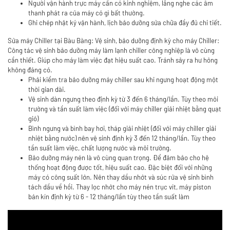
Người vận hành trực máy cần có kinh nghiệm, lắng nghe các âm
thanh phát ra của máy có gì bất thường.
Ghi chép nhật ký vận hành, lịch bảo dưỡng sửa chữa đầy đủ chi tiết.
Sửa máy Chiller tại Bàu Bàng: Vệ sinh, bảo dưỡng định kỳ cho máy Chiller:
Công tác vệ sinh bảo dưỡng máy làm lạnh chiller công nghiệp là vô cùng
cần thiết. Giúp cho máy làm việc đạt hiệu suất cao. Tránh sảy ra hư hỏng
không đáng có.
Phải kiểm tra bảo dưỡng máy chiller sau khi ngưng hoạt động một
thời gian dài.
Vệ sinh dàn ngưng theo định kỳ từ 3 đến 6 tháng/lần. Tùy theo môi
trường và tần suất làm việc (đối với máy chiller giải nhiệt bằng quạt
gió)
Bình ngưng và bình bay hơi, tháp giải nhiệt (đối với máy chiller giải
nhiệt bằng nước) nên vệ sinh định kỳ 3 đến 12 tháng/lần. Tùy theo
tần suất làm việc, chất lượng nước và môi trường.
Bảo dưỡng máy nén là vô cùng quan trọng. Để đảm bảo cho hệ
thống hoạt động được tốt, hiệu suất cao. Đặc biệt đối với những
máy có công suất lớn. Nên thay dầu nhớt và súc rửa vệ sinh bình
tách dầu về hồi. Thay lọc nhớt cho máy nén trục vít, máy piston
bán kín định kỳ từ 6 - 12 tháng/lần tùy theo tần suất làm