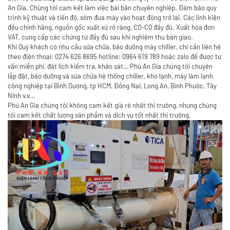
An Gia. Chúng tôi cam kết làm việc bài bản chuyên nghiệp. Đảm bảo quy
trình kỹ thuật và tiến độ, sớm đưa máy vào hoạt động trở lại. Các linh kiện
đều chính hãng, nguồn gốc xuất xứ rõ ràng, CO-CQ đầy đủ. Xuất hóa đơn
VAT, cung cấp các chứng từ đầy đủ sau khi nghiệm thu bàn giao.
Khi Quý khách có nhu cầu sửa chữa, bảo dưỡng máy chiller, chỉ cần liên hệ
theo điện thoại: 0274 626 8695 hotline: 0964 619 789 hoặc zalo để được tư
vấn miễn phí, đặt lịch kiểm tra, khảo sát… Phú An Gia chúng tôi chuyên
lắp đặt, bảo dưỡng và sửa chữa hệ thống chiller, kho lạnh, máy làm lạnh
công nghiệp tại Bình Dương, tp HCM, Đồng Nai, Long An,
Bình Phước
, Tây
Ninh v.v...
Phú An Gia chúng tôi không cam kết giá rẻ nhất thị trường, nhưng chúng
tôi cam kết chất lượng sản phẩm và dịch vụ tốt nhất thị trường.