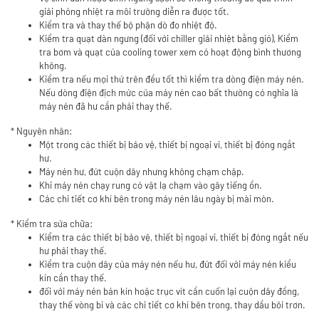
giải phóng nhiệt ra môi trường diễn ra được tốt.
Kiểm tra và thay thế bộ phận dò đo nhiệt độ.
Kiểm tra quạt dàn ngưng (đối với chiller giải nhiệt bằng gió), Kiểm
tra bơm và quạt của cooling tower xem có hoạt động bình thương
không.
Kiểm tra nếu mọi thứ trên đều tốt thì kiểm tra dòng điện máy nén.
Nếu dòng điện địch mức của máy nén cao bất thường có nghĩa là
máy nén đã hư cần phải thay thế.
* Nguyên nhân:
Một trong các thiết bị bảo vệ, thiết bị ngoại vi, thiết bị đóng ngắt
hư.
Máy nén hư, đứt cuộn dây nhưng không chạm chập.
Khi máy nén chạy rung có vật lạ chạm vào gây tiếng ồn.
Các chi tiết cơ khí bên trong máy nén lâu ngày bị mài mòn.
* Kiểm tra sửa chữa:
Kiểm tra các thiết bị bảo vệ, thiết bị ngoại vi, thiết bị đóng ngắt nếu
hư phải thay thế.
Kiểm tra cuộn dây của máy nén nếu hư, đứt đối với máy nén kiểu
kín cần thay thế.
đối với máy nén bán kín hoặc trục vít cần cuốn lại cuộn dây đồng,
thay thế vòng bi và các chi tiết cơ khí bên trong, thay dầu bôi trơn.