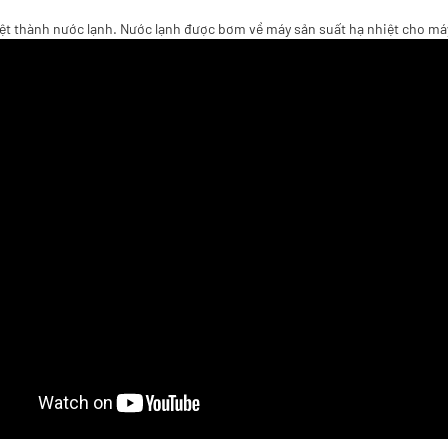
iệt thành nước lạnh. Nước lạnh được bơm về máy sản suất hạ nhiệt cho máy c