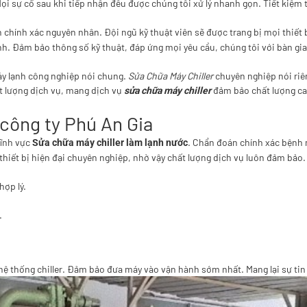
Mọi sự cố sau khi tiếp nhận đều được chúng tôi xử lý nhanh gọn. Tiết kiệm 
 chính xác nguyên nhân. Đội ngũ kỹ thuật viên sẽ được trang bị mọi thiết 
ỉnh. Đảm bảo thông số kỹ thuật, đáp ứng mọi yêu cầu, chúng tôi với bàn gi
áy lạnh công nghiệp nói chung.
Sửa Chữa Máy Chiller
chuyên nghiệp nói riê
ất lượng dịch vụ, mang dịch vụ
đảm bảo chất lượng cao 
sửa chữa máy chiller
 công ty Phú An Gia
lĩnh vực
. Chẩn đoán chính xác bệnh m
Sửa chữa máy chiller làm lạnh nước
 thiết bị hiện đại chuyên nghiệp, nhờ vậy chất lượng dịch vụ luôn đảm bảo.
hợp lý.
.
 thống chiller. Đảm bảo đưa máy vào vận hành sớm nhất. Mang lại sự tin t