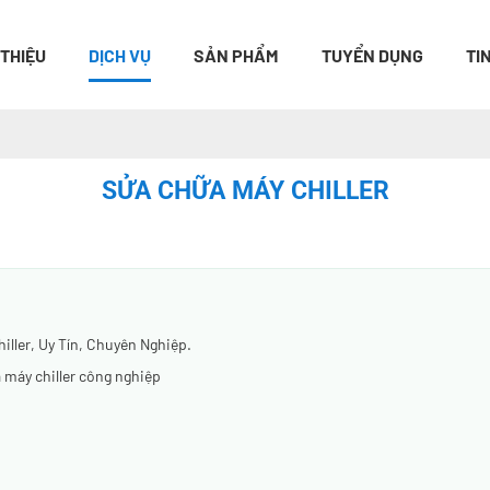
 THIỆU
DỊCH VỤ
SẢN PHẨM
TUYỂN DỤNG
TI
SỬA CHỮA MÁY CHILLER
ller, Uy Tín, Chuyên Nghiệp.
a máy chiller công nghiệp