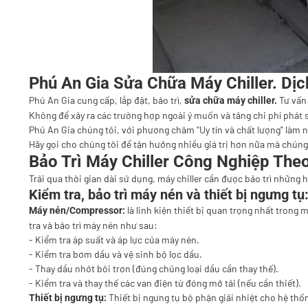
Phú An Gia Sửa Chữa Máy Chiller. Dị
Phú An Gia cung cấp, lắp đặt, bảo trì,
Tư vấn 
sửa chữa máy chiller.
Không để xảy ra các trường hợp ngoài ý muốn và tăng chi phí phát 
Phú An Gia chúng tôi, với phương châm "Uy tín và chất lượng" làm 
Hãy gọi cho chúng tôi để tận hưởng nhiều giá trị hơn nữa mà chúng
Bảo Trì Máy Chiller Công Nghiệp The
Trải qua thời gian dài sử dụng, máy chiller cần được bảo trì những
Kiểm tra, bảo trì máy nén và thiết bị ngưng tụ
là linh kiện thiết bị quan trọng nhất trong 
Máy nén/Compressor:
tra và bảo trì máy nén như sau:
- Kiểm tra áp suất và áp lực của máy nén.
- Kiểm tra bơm dầu và vệ sinh bộ lọc dầu.
- Thay dầu nhớt bôi trơn (đúng chủng loại dầu cần thay thế).
- Kiểm tra và thay thế các van điện từ đóng mở tải (nếu cần thiết).
Thiết bị ngưng tụ bộ phận giải nhiệt cho hệ thốn
Thiết bị ngưng tụ: