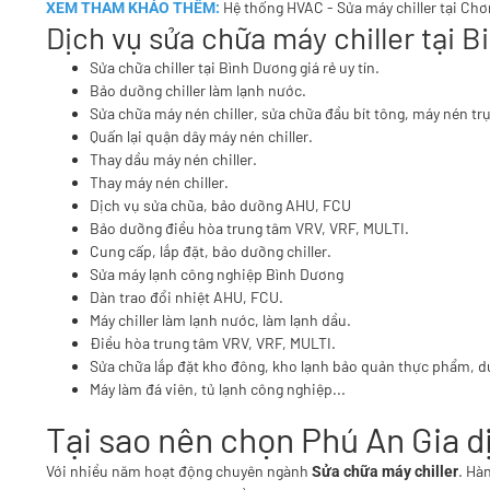
Hệ thống HVAC
-
Sửa máy chiller tại Ch
XEM THAM KHẢO THÊM:
Dịch vụ sửa chữa máy chiller tại 
Sửa chữa chiller tại Bình Dương giá rẻ uy tín.
Bảo dưỡng chiller làm lạnh nước.
Sửa chữa máy nén chiller, sửa chữa đầu bít tông, máy nén trục
Quấn lại quận dây máy nén chiller.
Thay dầu máy nén chiller.
Thay máy nén chiller.
Dịch vụ sửa chũa, bảo dưỡng AHU, FCU
Bảo dưỡng điều hòa trung tâm VRV, VRF, MULTI.
Cung cấp, lắp đặt, bảo dưỡng chiller.
Sửa máy lạnh công nghiệp Bình Dương
Dàn trao đổi nhiệt AHU, FCU.
Máy chiller làm lạnh nước, làm lạnh dầu.
Điều hòa trung tâm VRV, VRF, MULTI.
Sửa chữa lắp đặt kho đông, kho lạnh bảo quản thực phẩm, 
Máy làm đá viên, tủ lạnh công nghiệp...
Tại sao nên chọn Phú An Gia d
Với nhiều năm hoạt động chuyên ngành
. Hà
Sửa chữa máy chiller