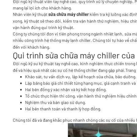
Đội ngũ kỹ thuật viên tay nghề cao, quy trình xử lý chuyên nghiệp. 
mang lại lợi ích cho khách hàng.
Nhân viên kỹ thuật
kiểm tra kỹ lưỡng xác định
sửa chữa máy chiller
xong, kỹ thuật sẽ theo dõi, kiểm tra vận hành thử nghiệm, hiệu ch
vận hành đúng qui trình kỹ thuật.
Công ty chúng tôi đơn vị tiên phong trong ngành nhiệt lạnh, sửa m
nhiều công trình hệ thống máy lạnh chiller. Chúng tôi tự hào về ch
đến với khách hàng.
Qui trình sửa chữa máy chiller của
Đội ngũ kỹ sư kỹ thuật tay nghề cao, kinh nghiệm thực chiến trong 
để và hiệu quả nhất các sự cố hệ thống chiller đang gặp phải.Trang
Khảo sát, tư vấn dịch vụ, lập kế hoạch sửa chữa, bảo dưỡng.
Lập bảng báo giá chi thiết từng hạng mục, giá cạnh tranh và 
Hai bên đồng ý xác nhận và ký kết hợp đồng.
Tổ chức thực hiện thi công, vận hành thử nghiệm hiệu chỉnh
Nghiệm thu và bàn giao sử dụng.
Hai bên thanh toán và thanh lý hợp đồng.
Chúng tôi đã và đang khắc phục nhanh chóng các sự cố của nhiều hệ