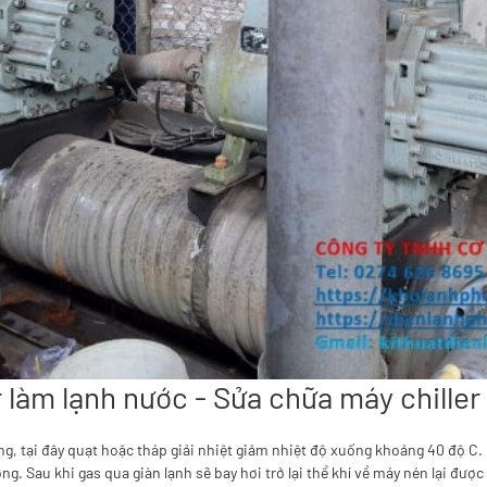
r làm lạnh nước - Sửa chữa máy chille
ng, tại đây quạt hoặc tháp giải nhiệt giảm nhiệt độ xuống khoảng 40 độ C. 
ng. Sau khi gas qua giàn lạnh sẽ bay hơi trở lại thể khí về máy nén lại được