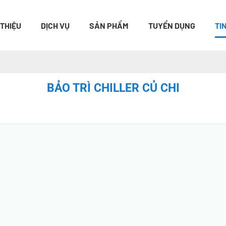
 THIỆU
DỊCH VỤ
SẢN PHẨM
TUYỂN DỤNG
TI
BẢO TRÌ CHILLER CỦ CHI