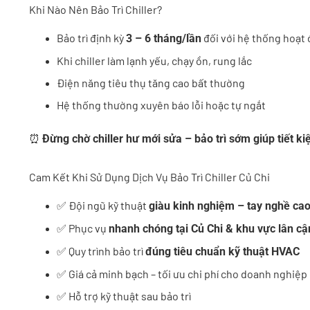
Khi Nào Nên Bảo Trì Chiller?
Bảo trì định kỳ
đối với hệ thống hoạt 
3 – 6 tháng/lần
Khi chiller làm lạnh yếu, chạy ồn, rung lắc
Điện năng tiêu thụ tăng cao bất thường
Hệ thống thường xuyên báo lỗi hoặc tự ngắt
⏰
Đừng chờ chiller hư mới sửa – bảo trì sớm giúp tiết kiệ
Cam Kết Khi Sử Dụng Dịch Vụ Bảo Trì Chiller Củ Chi
✅ Đội ngũ kỹ thuật
giàu kinh nghiệm – tay nghề ca
✅ Phục vụ
nhanh chóng tại Củ Chi & khu vực lân cậ
✅ Quy trình bảo trì
đúng tiêu chuẩn kỹ thuật HVAC
✅ Giá cả minh bạch – tối ưu chi phí cho doanh nghiệp
✅ Hỗ trợ kỹ thuật sau bảo trì