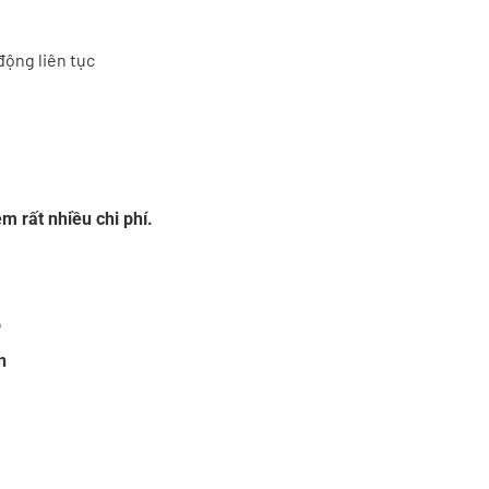
động liên tục
m rất nhiều chi phí.
o
n