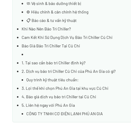
🧼 Vệ sinh & bảo dưỡng thiết bị
⚙️ Hiệu chỉnh & cân chỉnh hệ thống
📋 Báo cáo & tư vấn kỹ thuật
Khi Nào Nên Bảo Trì Chiller?
Cam Kết Khi Sử Dụng Dịch Vụ Bảo Trì Chiller Củ Chi
Báo Giá Bảo Trì Chiller Tại Củ Chi
1. Tại sao cần bảo trì Chiller định kỳ?
2. Dịch vụ bảo trì Chiller Củ Chi của Phú An Gia có gì?
Quy trình kỹ thuật tiêu chuẩn:
3. Lợi thế khi chọn Phú An Gia tại khu vực Củ Chi
4. Báo giá dịch vụ bảo trì Chiller tại Củ Chi
5. Liên hệ ngay với Phú An Gia
CÔNG TY TNHH CƠ ĐIỆN LẠNH PHÚ AN GIA