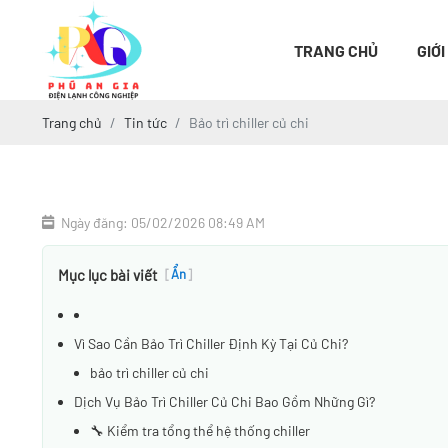
TRANG CHỦ
GIỚI
Trang chủ
Tin tức
Bảo trì chiller củ chi
Ngày đăng: 05/02/2026 08:49 AM
Mục lục bài viết
[
Ẩn
]
Vì Sao Cần Bảo Trì Chiller Định Kỳ Tại Củ Chi?
bảo trì chiller củ chi
Dịch Vụ Bảo Trì Chiller Củ Chi Bao Gồm Những Gì?
🔧 Kiểm tra tổng thể hệ thống chiller